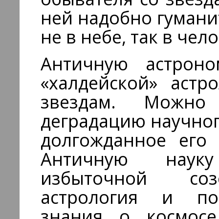
ней надобно гумани
не в небе, так в чел
Античную астрон
«халдейской» астр
звездам. Можно
деградацию научног
долгожданное его 
Античную наук
избыточной соз
астрология и по
знания о космос