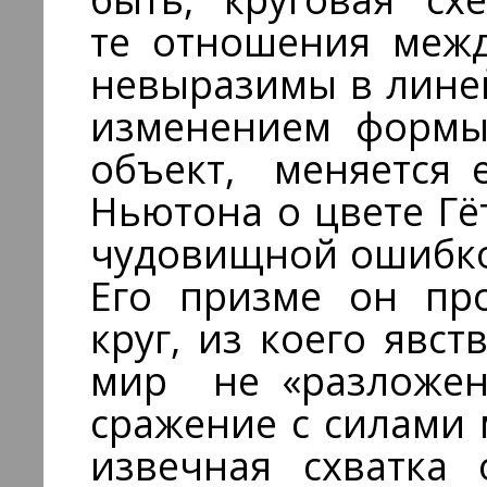
те отношения межд
невыразимы в линей
изменением формы,
объект, меняется 
Ньютона о цвете Гё
чудовищной ошибкой
Его призме он про
круг, из коего явст
мир не «разложени
сражение с силами 
извечная схватка 