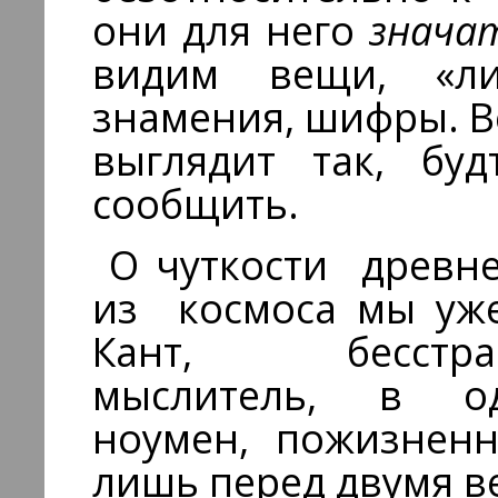
они для него
знача
видим вещи, «л
знамения, шифры. В
выглядит так, бу
сообщить.
О чуткости древне
из космоса мы уж
Кант, бесстраш
мыслитель, в о
ноумен, пожизненн
лишь перед двумя в