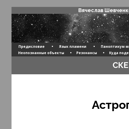
Вячеслав Шевченк
•
•
Предисловие
Язык пламени
Паноптикум м
•
•
Неопознанные объекты
Резонансы
Куда поде
СК
Астро