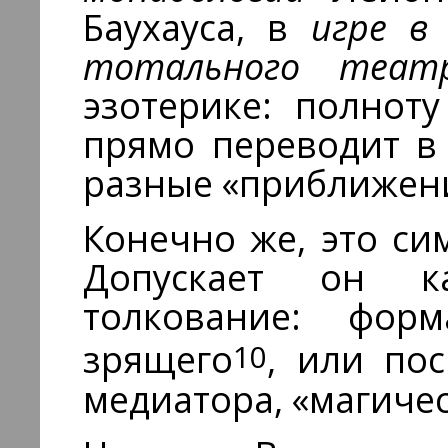
Баухауса, в
игре в
тотального теат
эзотерике: полнот
прямо пе­реводит в
разные «приближени
Конечно же, это си
Допускает он к
толкование: фор
10
зрящего
, или по
медиатора, «магичес