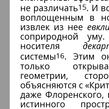
15
не различать
. И в
воплощенным в но
извлек из нее
евкл
соприродной уму
носителя
дек
16
системы
. Этим о
только открыва
геометрии, сто
объясняются с «Крит
даже Флоренского,
истинного прост