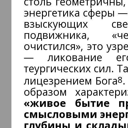
столь геометричны,
энергетика сферы —
взыскующих св
подвижника, «
очистился», это узр
— ликование его
теургических сил. Т
8
лицезрением Бога
образом характери
«живое бытие пр
смысловыми энерг
глубины и склад