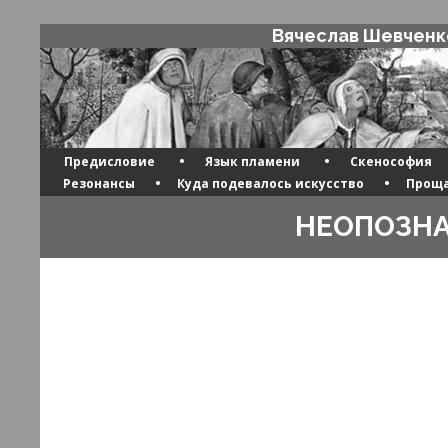
Вячеслав Шевченк
•
•
Предисловие
Язык пламени
Скенософия
•
•
Резонансы
Куда подевалось искусство
Проща
НЕОПОЗН