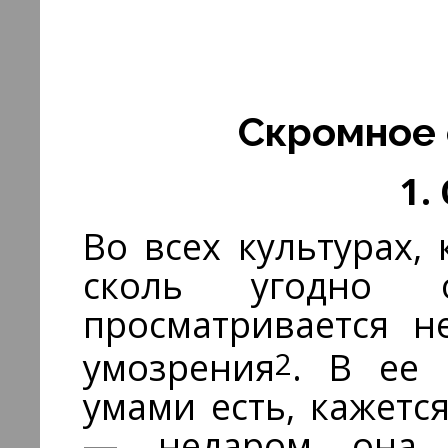
Скромное 
1.
Во всех культурах,
сколь угодно 
просматривается н
2
умозрения
. В ее 
умами есть, кажетс
— недаром она 