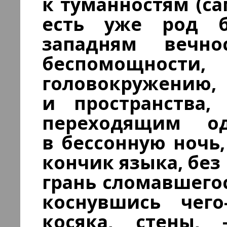
к туманностям (са
есть уже род б
западням вечн
беспомощн
головокружению
и пространства,
переходящим о
в бессонную ночь
кончик языка, без
грань сломавшегос
коснувшись чего
косяка, стены,