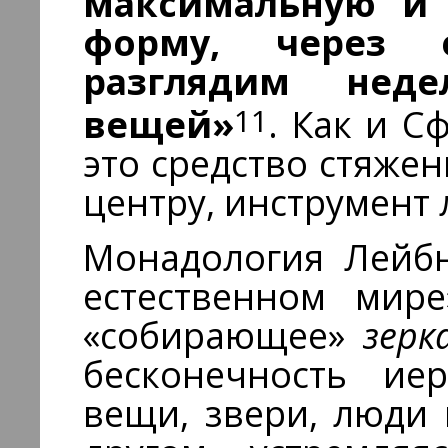
максимальную и
форму, через 
разглядим не­д
11
вещей»
. Как и С
это средство стяже
центру, инструмент 
Монадология Лейб
естественном мир
«собирающее»
зер
бесконечность ие
вещи, звери, люди 