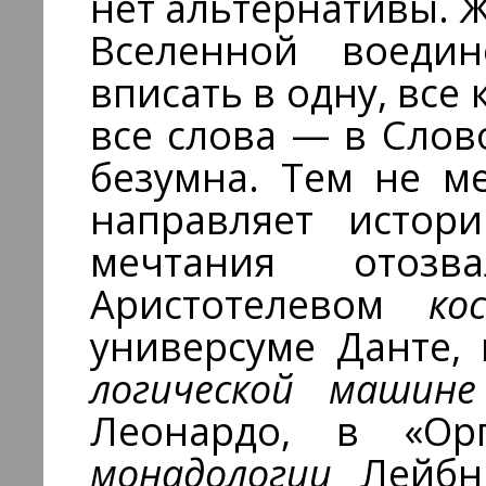
нет альтернативы. 
Вселенной воеди
вписать в одну, все 
все слова — в Слов
безумна. Тем не ме
направляет истор
мечтания отозв
Аристотелевом
ко
универсуме Данте,
логической машин
Леонардо, в «Ор
монадологии
Лейб