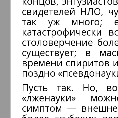
концов, энтузиасто
свидетелей НЛО, ч
так уж много; 
катастрофически в
столоверчение боле
существует; в ма
времени спиритов и
поздно «псевдонауки
Пусть так. Но, во
«лженауки» можн
симптом — внешне