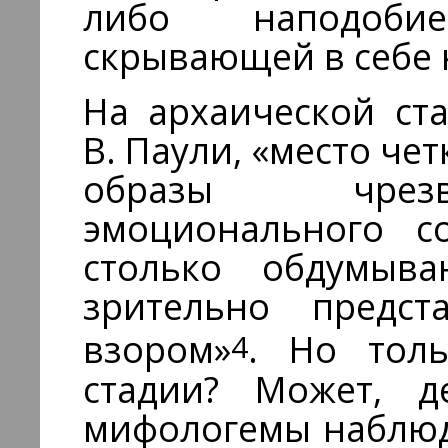
либо наподоби
скрывающей в себе 
На архаической ст
В. Паули, «место ч
образы чрезв
эмоционального с
столько обдумыва
зрительно предс
4
взором»
. Но тол
стадии? Может, 
мифологемы наблюд