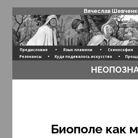
Вячеслав Шевченк
•
•
Предисловие
Язык пламени
Скенософия
•
•
Резонансы
Куда подевалось искусство
Проща
НЕОПОЗН
Биополе как 